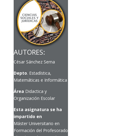
AUTORES:
César Sánchez Serna
Depto
. Estadística,
Matemáticas e Informática
Área
Didactica y
Organización Escolar
Esta asignatura se ha
impartido en
Máster Universitario en
Formación del Profesorado