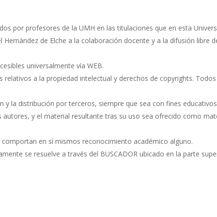
os por profesores de la UMH en las titulaciones que en esta Univers
el Hernández de Elche a la colaboración docente y a la difusión libr
ccesibles universalmente vía WEB.
s relativos a la propiedad intelectual y derechos de copyrights. Todo
ión y la distribución por terceros, siempre que sea con fines educativo
autores, y el material resultante tras su uso sea ofrecido como materi
 no comportan en sí mismos reconocimiento académico alguno.
ricamente se resuelve a través del BUSCADOR ubicado en la parte supe