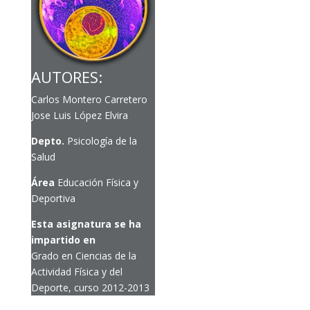
AUTORES:
Carlos Montero Carretero
Jose Luis López Elvira
Depto.
Psicología de la
Salud
Área
Educación Física y
Deportiva
Esta asignatura se ha
impartido en
Grado en Ciencias de la
Actividad Física y del
Deporte, curso 2012-2013